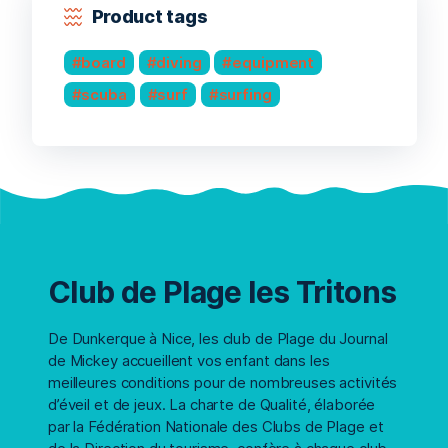
Product tags
board
diving
equipment
scuba
surf
surfing
Club de Plage les Tritons
De Dunkerque à Nice, les club de Plage du Journal
de Mickey accueillent vos enfant dans les
meilleures conditions pour de nombreuses activités
d’éveil et de jeux. La charte de Qualité, élaborée
par la Fédération Nationale des Clubs de Plage et