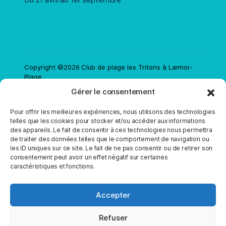
Copyright ©2026 Club de plage les Tritons à Larmor-
Plage
Gérer le consentement
Mentions Légales
Politique de confidentialité
Contact
Réalisation Studio PLIK ®
Pour offrir les meilleures expériences, nous utilisons des technologies
telles que les cookies pour stocker et/ou accéder aux informations
des appareils. Le fait de consentir à ces technologies nous permettra
de traiter des données telles que le comportement de navigation ou
les ID uniques sur ce site. Le fait de ne pas consentir ou de retirer son
consentement peut avoir un effet négatif sur certaines
caractéristiques et fonctions.
Accepter
Refuser