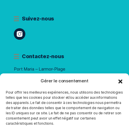
Suivez-nous
Contactez-nous
Port Maria – Larmor-Plage
Téléphone :
07 68 68 38 50
Gérer le consentement
Pour offrir les meilleures expériences, nous utilisons des technologies
telles que les cookies pour stocker et/ou accéder aux informations
Ouverture
des appareils. Le fait de consentir à ces technologies nous permettra
de traiter des données telles que le comportement de navigation ou
Du 21 avril au 1er septembre
les ID uniques sur ce site. Le fait de ne pas consentir ou de retirer son
consentement peut avoir un effet négatif sur certaines
caractéristiques et fonctions.