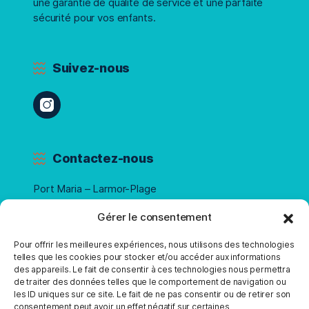
une garantie de qualité de service et une parfaite
sécurité pour vos enfants.
Suivez-nous
Contactez-nous
Port Maria – Larmor-Plage
Téléphone :
07 68 68 38 50
Gérer le consentement
Pour offrir les meilleures expériences, nous utilisons des technologies
telles que les cookies pour stocker et/ou accéder aux informations
Ouverture
des appareils. Le fait de consentir à ces technologies nous permettra
de traiter des données telles que le comportement de navigation ou
Du 21 avril au 1er septembre
les ID uniques sur ce site. Le fait de ne pas consentir ou de retirer son
consentement peut avoir un effet négatif sur certaines